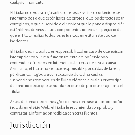
cualquier momento.
El Titular no declara ni garantiza que los servicios o contenidos sean
interrumpidos o que estén libres de errores, que los defectos sean
corregidos, o que el servicio o el servidor que lo pone a disposición
estén libres de virus u otros componentes nocivos sin perjuicio de
que el Titular realiza todos los esfuerzos en evitar este tipo de
incidentes.
El Titular declina cualquier responsabilidad en caso de que existan
interrupciones o un mal funcionamiento de los Servicios o
contenidos ofrecidos en Internet, cualquiera que sea su causa.
Asimismo, el Titular no se hace responsable por caídas de la red,
pérdidas de negocio a consecuencia de dichas caídas,
suspensiones temporales de fluido eléctrico o cualquier otro tipo
de daño indirecto que te pueda ser causado por causas ajenas a el
Titular.
Antes de tomar decisiones y/o acciones con base a la información
incluida en el Sitio Web, el Titular le recomienda comprobar y
contrastar la información recibida con otras fuentes.
Jurisdicción