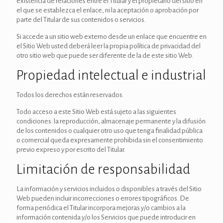
existencia de relaciones entre el Titular y el propietario del sitio en
el que se establezca el enlace, ni la aceptación o aprobación por
parte del Titular de sus contenidos o servicios.
Si accede a un sitio web externo desde un enlace que encuentre en
el Sitio Web usted deberá leer la propia política de privacidad del
otro sitio web que puede ser diferente de la de este sitio Web.
Propiedad intelectual e industrial
Todos los derechos están reservados.
Todo acceso a este Sitio Web está sujeto a las siguientes
condiciones: la reproducción, almacenaje permanente y la difusión
de los contenidos o cualquier otro uso que tenga finalidad pública
o comercial queda expresamente prohibida sin el consentimiento
previo expreso y por escrito del Titular.
Limitación de responsabilidad
La información y servicios incluidos o disponibles a través del Sitio
Web pueden incluir incorrecciones o errores tipográficos. De
forma periódica el Titular incorpora mejoras y/o cambios a la
información contenida y/o los Servicios que puede introducir en