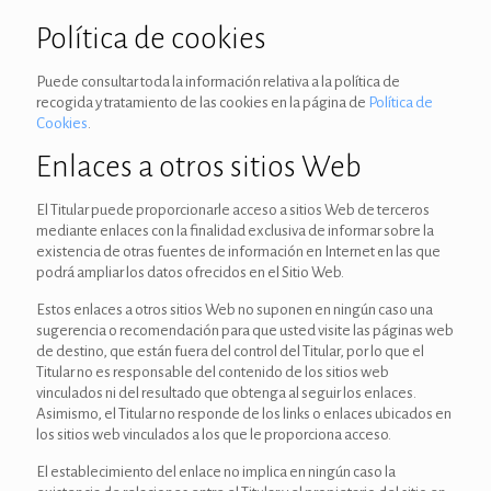
Política de cookies
Puede consultar toda la información relativa a la política de
recogida y tratamiento de las cookies en la página de
Política de
Cookies
.
Enlaces a otros sitios Web
El Titular puede proporcionarle acceso a sitios Web de terceros
mediante enlaces con la finalidad exclusiva de informar sobre la
existencia de otras fuentes de información en Internet en las que
podrá ampliar los datos ofrecidos en el Sitio Web.
Estos enlaces a otros sitios Web no suponen en ningún caso una
sugerencia o recomendación para que usted visite las páginas web
de destino, que están fuera del control del Titular, por lo que el
Titular no es responsable del contenido de los sitios web
vinculados ni del resultado que obtenga al seguir los enlaces.
Asimismo, el Titular no responde de los links o enlaces ubicados en
los sitios web vinculados a los que le proporciona acceso.
El establecimiento del enlace no implica en ningún caso la