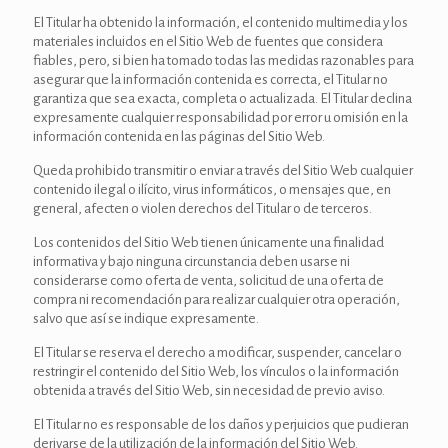
El Titular ha obtenido la información, el contenido multimedia y los
materiales incluidos en el Sitio Web de fuentes que considera
fiables, pero, si bien ha tomado todas las medidas razonables para
asegurar que la información contenida es correcta, el Titular no
garantiza que sea exacta, completa o actualizada. El Titular declina
expresamente cualquier responsabilidad por error u omisión en la
información contenida en las páginas del Sitio Web.
Queda prohibido transmitir o enviar a través del Sitio Web cualquier
contenido ilegal o ilícito, virus informáticos, o mensajes que, en
general, afecten o violen derechos del Titular o de terceros.
Los contenidos del Sitio Web tienen únicamente una finalidad
informativa y bajo ninguna circunstancia deben usarse ni
considerarse como oferta de venta, solicitud de una oferta de
compra ni recomendación para realizar cualquier otra operación,
salvo que así se indique expresamente.
El Titular se reserva el derecho a modificar, suspender, cancelar o
restringir el contenido del Sitio Web, los vínculos o la información
obtenida a través del Sitio Web, sin necesidad de previo aviso.
El Titular no es responsable de los daños y perjuicios que pudieran
derivarse de la utilización de la información del Sitio Web.