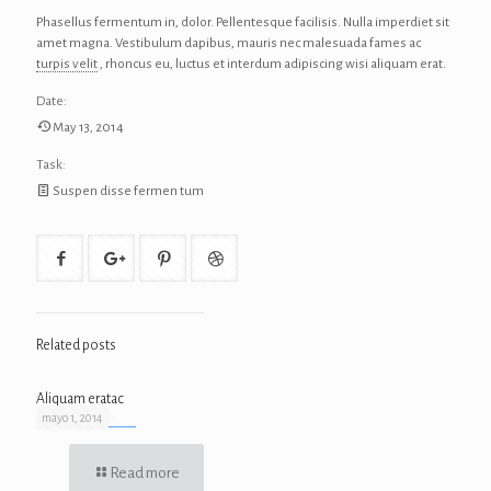
Phasellus fermentum in, dolor. Pellentesque facilisis. Nulla imperdiet sit
amet magna. Vestibulum dapibus, mauris nec malesuada fames ac
turpis velit
, rhoncus eu, luctus et interdum adipiscing wisi aliquam erat.
Date:
May 13, 2014
Task:
Suspen disse fermen tum
Related posts
Aliquam eratac
mayo 1, 2014
Read more