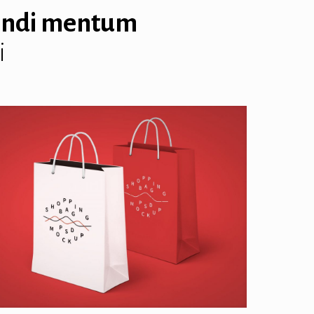
ondi mentum
i