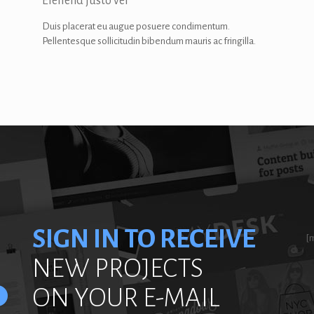
Eleifend justo vel
Duis placerat eu augue posuere condimentum.
Pellentesque sollicitudin bibendum mauris ac fringilla.
SIGN IN TO RECEIVE
[
NEW PROJECTS
ON YOUR E-MAIL