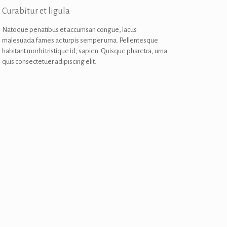
Curabitur et ligula
Natoque penatibus et accumsan congue, lacus
malesuada fames ac turpis semper urna. Pellentesque
habitant morbi tristique id, sapien. Quisque pharetra, urna
quis consectetuer adipiscing elit.