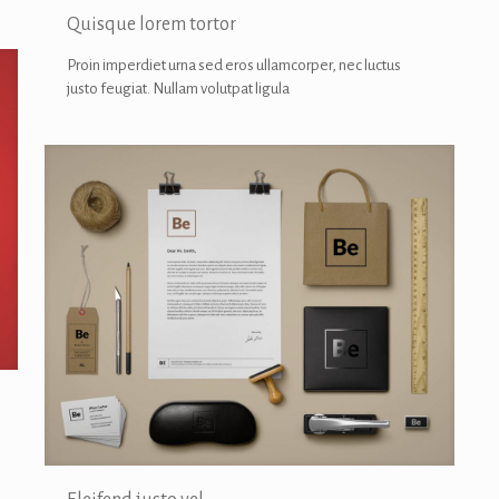
Quisque lorem tortor
Proin imperdiet urna sed eros ullamcorper, nec luctus
justo feugiat. Nullam volutpat ligula