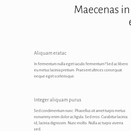
Maecenas in 
Aliquam eratac
In fermentum nulla eget iaculis fermentum? Sed ac libero
eu metus lacinia pretium. Praesent ultrices consequat
neque eget scelerisque.
Integer aliquam purus
Sed condimentum nunc. Phasellus sit amet turpis metus
nonummy enim dolor ac ligula. Sed eros. Curabitur lacinia
id, lacinia dignissim. Nunc mollis. Nulla ac turpis viverra
sed.